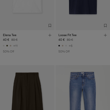
Elena Tee
Loose Fit Tee
40 €
80 €
40 €
80 €
+11
+6
50% Off
50% Off