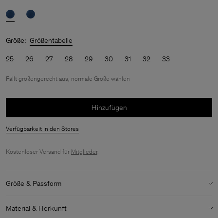
Größe:
Größentabelle
25
26
27
28
29
30
31
32
33
Fällt größengerecht aus, normale Größe wählen
Hinzufügen
Verfügbarkeit in den Stores
Kostenloser Versand für
Mitglieder
.
Größe & Passform
Größenbestimmung:
Fällt größengerecht aus, normale Größe
Material & Herkunft
wählen