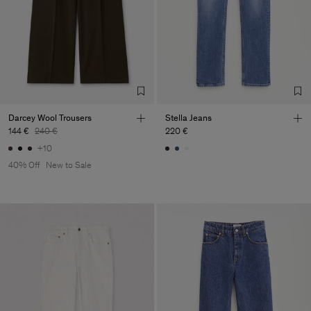
Darcey Wool Trousers
Stella Jeans
144 €
240 €
220 €
+10
40% Off
New to Sale