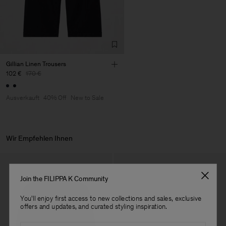
Factory
Merger Tekstil San.IC DIS
Turkey
TIC LTD.ST
Sub Contractor
Gillian Linen Trousers
102 €
170 €
Ausverkauft
40% Off
New to Sale
Wir Empfehlen Ihnen
Join the FILIPPA K Community
You'll enjoy first access to new collections and sales, exclusive
offers and updates, and curated styling inspiration.
Email