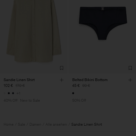
Sandie Linen Shirt
Belted Bikini Bottom
102 €
170 €
45 €
90 €
+1
40% Off
New to Sale
50% Off
Home
Sale
Damen
Alle ansehen
Sandie Linen Shirt