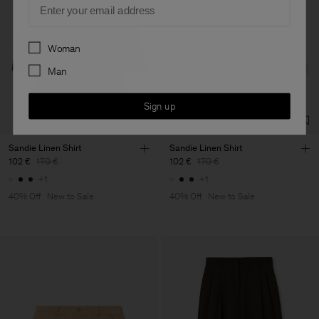
Preferences
Woman
Man
Sign up
Sandie Linen Shirt
Sandie Linen Shirt
102 €
170 €
102 €
170 €
+1
+1
40% Off
New to Sale
40% Off
New to Sale