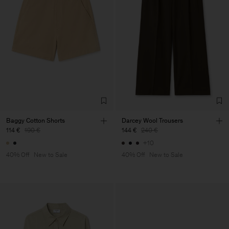
Baggy Cotton Shorts
Darcey Wool Trousers
114 €
190 €
144 €
240 €
+10
40% Off
New to Sale
40% Off
New to Sale