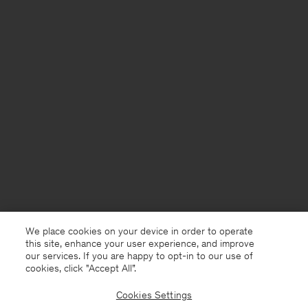
We place cookies on your device in order to operate
this site, enhance your user experience, and improve
our services. If you are happy to opt-in to our use of
cookies, click "Accept All”.
Cookies Settings