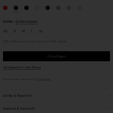
Größe:
Größentabelle
XS
S
M
L
XL
Fällt größengerecht aus, normale Größe wählen
Hinzufügen
Verfügbarkeit in den Stores
Kostenloser Versand für
Mitglieder
.
Größe & Passform
Größenbestimmung:
Fällt größengerecht aus, normale Größe
Material & Herkunft
wählen