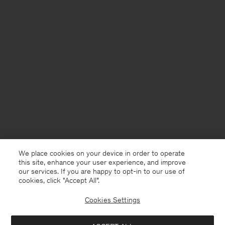
We place cookies on your device in order to operate
this site, enhance your user experience, and improve
our services. If you are happy to opt-in to our use of
cookies, click "Accept All”.
Cookies Settings
Germany
Deutsch