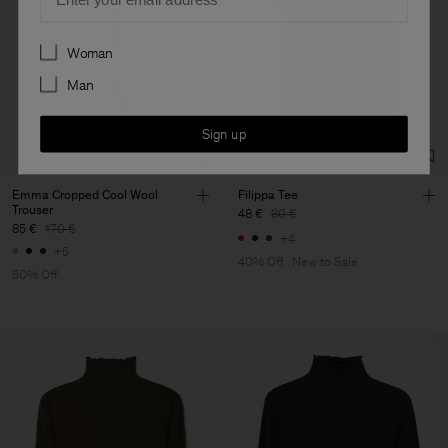
Preferences
Woman
Man
Sign up
Emma Cropped Cool Wool
Filippa Tee
Trouser
48 €
80 €
85 €
170 €
+4
+5
40% Off
New to Sale
50% Off