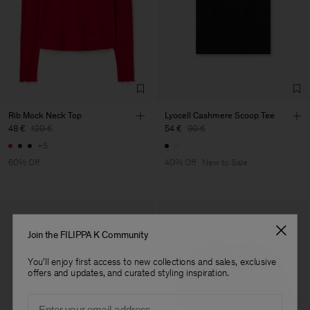
Vendor
Fabrica de Malhas Reistex
Portugal
LDA
Main Supplier
Factory
Fabrica de Malhas Reistex
Portugal
LDA
Sub Contractor
Rib Mock Neck Top
Lyocell Cashmere Scoop Tee
48 €
120 €
54 €
90 €
+5
60% Off
40% Off
New to Sale
Join the FILIPPA K Community
You'll enjoy first access to new collections and sales, exclusive
offers and updates, and curated styling inspiration.
Email