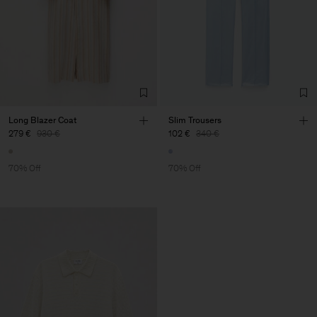
Long Blazer Coat
Slim Trousers
279 €
930 €
102 €
340 €
70% Off
70% Off