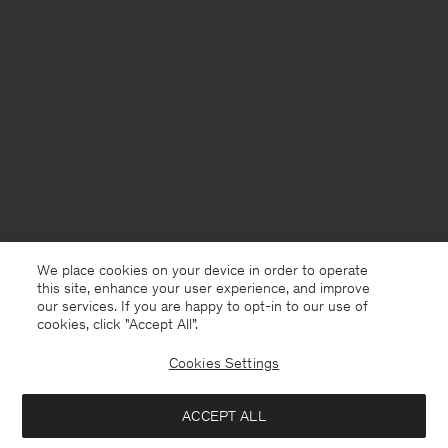
We place cookies on your device in order to operate
this site, enhance your user experience, and improve
our services. If you are happy to opt-in to our use of
cookies, click "Accept All”.
Cookies Settings
Germany
Deutsch
ACCEPT ALL