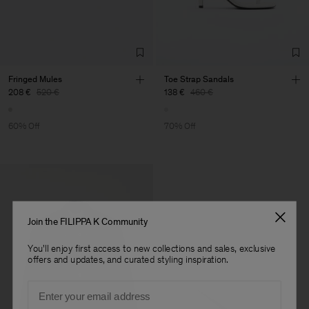
Fringed Mules
Toe Strap Sandals
208 €
520 €
138 €
460 €
60% Off
70% Off
Join the FILIPPA K Community
You'll enjoy first access to new collections and sales, exclusive
offers and updates, and curated styling inspiration.
Email