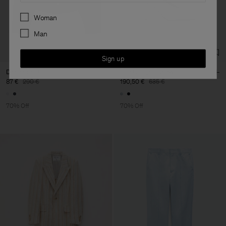
Preferences
Woman
Man
Sign up
Denim Shirt
Pointy High Pumps
87 €
290 €
190,50 €
635 €
70% Off
70% Off