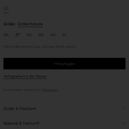
Größe:
Größentabelle
36
37
38
39
40
41
Fällt größengerecht aus, normale Größe wählen
Hinzufügen
Verfügbarkeit in den Stores
Kostenloser Versand für
Mitglieder
.
Größe & Passform
Größenbestimmung:
Fällt größengerecht aus, normale Größe
Material & Herkunft
wählen