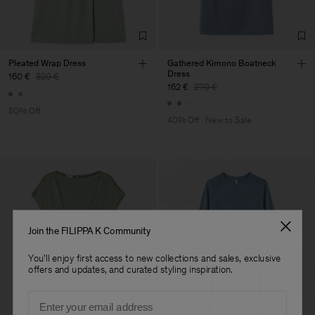
Factory
Hangzhou HS Fashion
China
Corporation Ltd
Sub Contractor
Pleated Wrap Dress
Gathered Kimono Boatneck
Dress
160 €
320 €
162 €
270 €
50% Off
40% Off
New to Sale
Join the FILIPPA K Community
You'll enjoy first access to new collections and sales, exclusive
offers and updates, and curated styling inspiration.
Email