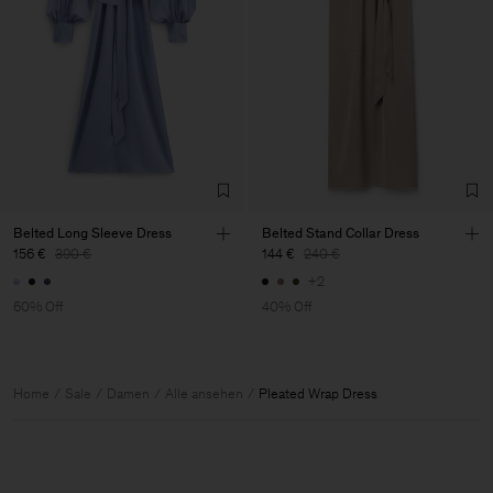
Belted Long Sleeve Dress
Belted Stand Collar Dress
156 €
390 €
144 €
240 €
+2
60% Off
40% Off
Home
Sale
Damen
Alle ansehen
Pleated Wrap Dress