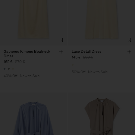
Gathered Kimono Boatneck
Lace Detail Dress
Dress
145 €
290 €
162 €
270 €
50% Off
New to Sale
40% Off
New to Sale