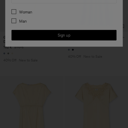
Preferences
Woman
Man
Sign up
Gathered Kimono Boatneck
Fluid Raglan Dress
Dress
204 €
340 €
162 €
270 €
40% Off
New to Sale
40% Off
New to Sale