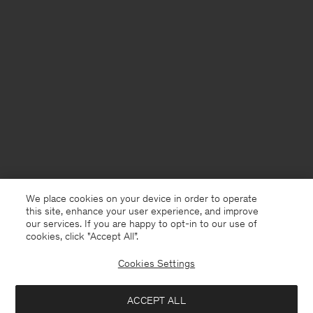
We place cookies on your device in order to operate
this site, enhance your user experience, and improve
our services. If you are happy to opt-in to our use of
cookies, click "Accept All”.
Cookies Settings
Germany
Deutsch
ACCEPT ALL