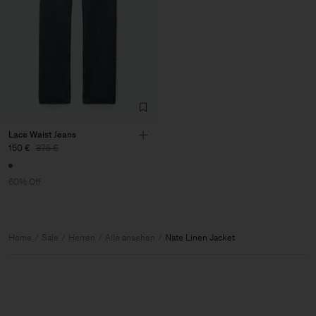
Lace Waist Jeans
150 €
375 €
60% Off
Home
Sale
Herren
Alle ansehen
Nate Linen Jacket