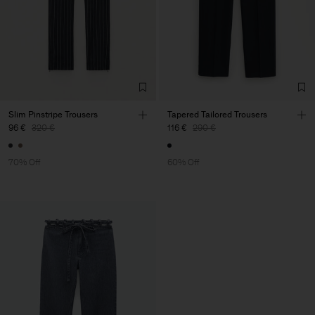
Slim Pinstripe Trousers
Tapered Tailored Trousers
96 €
320 €
116 €
290 €
70% Off
60% Off