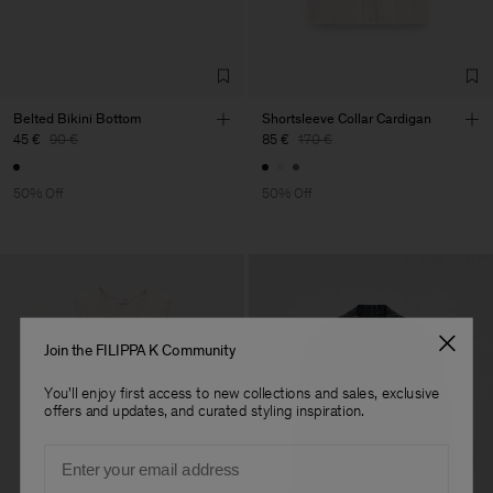
Belted Bikini Bottom
Shortsleeve Collar Cardigan
45 €
90 €
85 €
170 €
50% Off
50% Off
Join the FILIPPA K Community
You'll enjoy first access to new collections and sales, exclusive
offers and updates, and curated styling inspiration.
Email