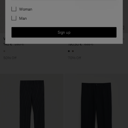
Preferences
Woman
Man
Sign up
V-Neck Knit Dress
Wool Pinstripe Blazer
140 €
280 €
190,50 €
635 €
50% Off
70% Off