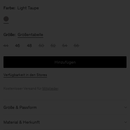
Farbe:
Light Taupe
Größe:
Größentabelle
44
46
48
50
52
54
56
Hinzufügen
Verfügbarkeit in den Stores
Kostenloser Versand für
Mitglieder
.
Größe & Passform
Details zu Größe & Passform:
Material & Herkunft
Entspannte Passform