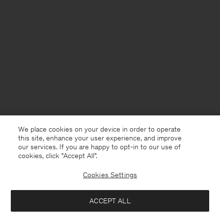
We place cookies on your device in order to operate
this site, enhance your user experience, and improve
our services. If you are happy to opt-in to our use of
cookies, click "Accept All”.
Cookies Settings
Germany
Deutsch
ACCEPT ALL