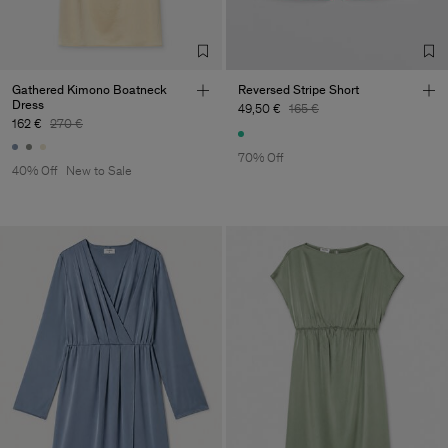
Gathered Kimono Boatneck
Reversed Stripe Short
Dress
49,50 €
165 €
162 €
270 €
70% Off
40% Off
New to Sale