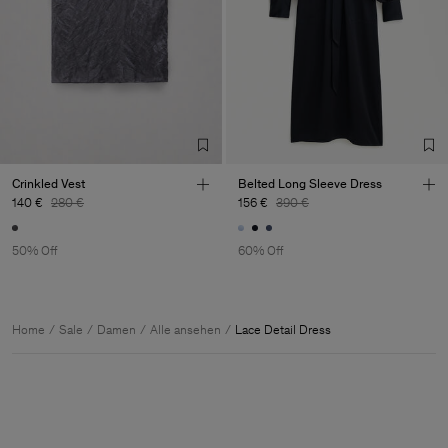
Crinkled Vest
Belted Long Sleeve Dress
140 €
280 €
156 €
390 €
50% Off
60% Off
Home
Sale
Damen
Alle ansehen
Lace Detail Dress