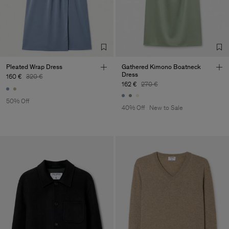
Pleated Wrap Dress
Gathered Kimono Boatneck
Dress
160 €
320 €
162 €
270 €
50% Off
40% Off
New to Sale