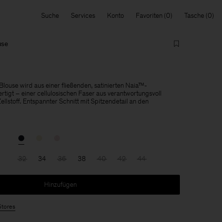
Suche
Services
Konto
Favoriten
Tasche
use
 Blouse wird aus einer fließenden, satinierten Naia™-
tigt – einer cellulosischen Faser aus verantwortungsvoll
stoff. Entspannter Schnitt mit Spitzendetail an den
32
34
36
38
40
42
44
Hinzufügen
Stores