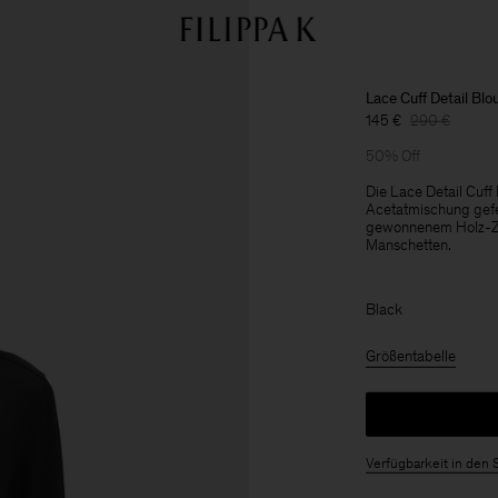
Lace Cuff Detail Blo
145 €
290 €
50% Off
Die Lace Detail Cuff
Acetatmischung gefer
gewonnenem Holz-Zell
Manschetten.
Black
Größentabelle
Verfügbarkeit in den 