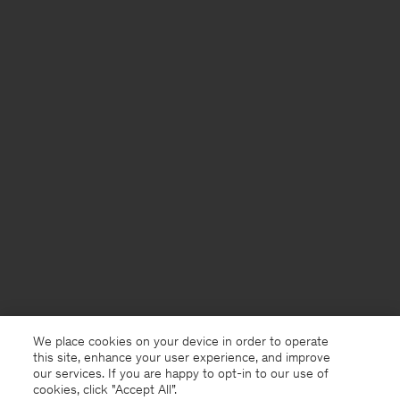
We place cookies on your device in order to operate
this site, enhance your user experience, and improve
our services. If you are happy to opt-in to our use of
cookies, click "Accept All”.