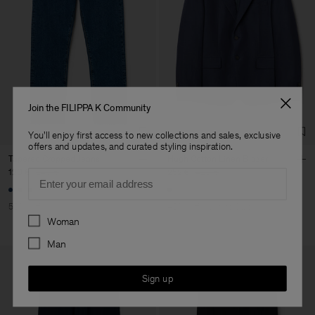
Join the FILIPPA K Community
You'll enjoy first access to new collections and sales, exclusive
offers and updates, and curated styling inspiration.
Tapered Cropped Jeans
Hugh Cotton Linen Blazer
120 €
240 €
252 €
420 €
Email
+3
50% Off
40% Off
New to Sale
Preferences
Woman
Man
Sign up