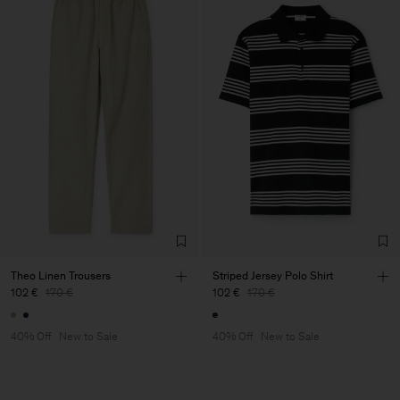
Theo Linen Trousers
Striped Jersey Polo Shirt
102 €
170 €
102 €
170 €
40% Off
New to Sale
40% Off
New to Sale