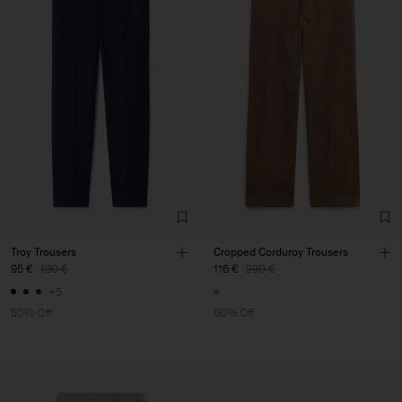
Troy Trousers
Cropped Corduroy Trousers
95 €
190 €
116 €
290 €
+5
50% Off
60% Off