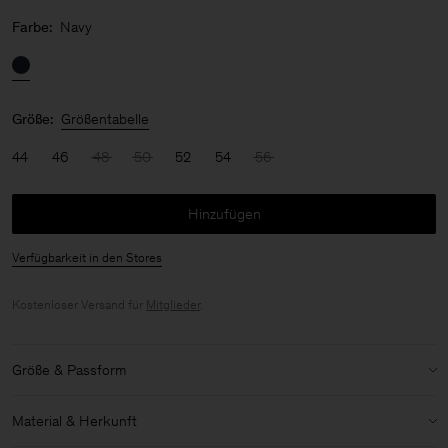
Farbe:
Navy
Größe:
Größentabelle
44
46
48
50
52
54
56
Hinzufügen
Verfügbarkeit in den Stores
Kostenloser Versand für
Mitglieder
.
Größe & Passform
Modell:
Das Model ist 187 cm / 6'1 groß und trägt Größe 48 / M
Material & Herkunft
Details zu Größe & Passform: