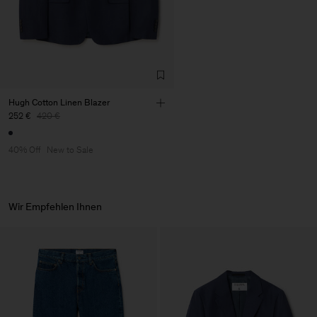
de Calcas
Sub Contractor
Hugh Cotton Linen Blazer
252 €
420 €
40% Off
New to Sale
Wir Empfehlen Ihnen