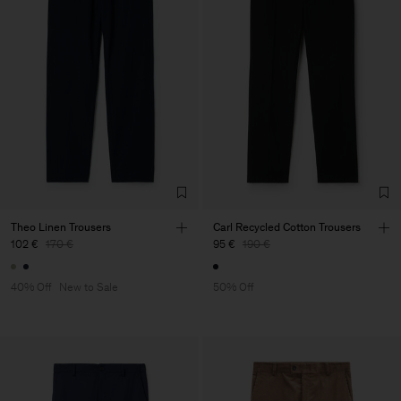
Theo Linen Trousers
Carl Recycled Cotton Trousers
102 €
170 €
95 €
190 €
40% Off
New to Sale
50% Off