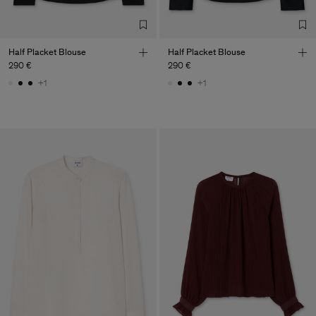
Factory
HS Shenzhen Premium
China
Fashion Branch
Sub Contractor
Half Placket Blouse
Half Placket Blouse
290 €
290 €
+1
+1