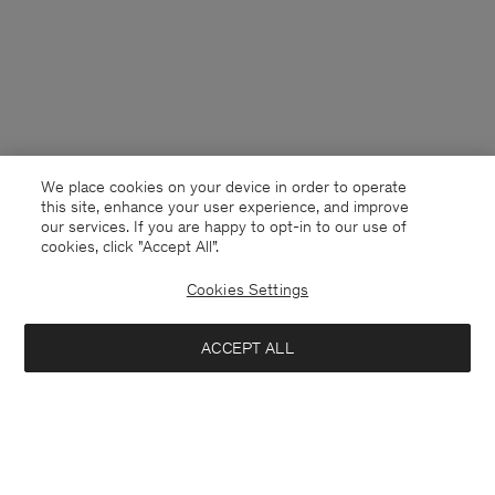
We place cookies on your device in order to operate
this site, enhance your user experience, and improve
our services. If you are happy to opt-in to our use of
cookies, click "Accept All”.
Cookies Settings
Germany
Deutsch
ACCEPT ALL
Half Placket Blouse
290 €
Kontakt
Anrufen
+4633233304
Hinzufügen
E-mail
customercare@filippa-k.com