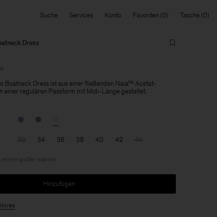
Suche
Services
Konto
Favoriten
Tasche
oatneck Dress
le
 Boatneck Dress ist aus einer fließenden Naia™ Acetat-
In einer regulären Passform mit Midi-Länge gestaltet.
32
34
36
38
40
42
44
 Nummer größer wählen
Hinzufügen
Stores