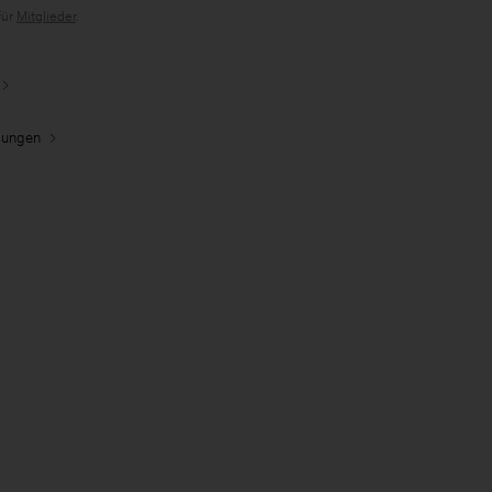
für
Mitglieder
.
dungen