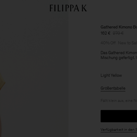
Gathered Kimono B
162 €
270 €
40% Off
New to Sa
Das Gathered Kimono
Mischung gefertigt. 
Light Yellow
Größentabelle
Fällt klein aus, eine
Verfügbarkeit in den 