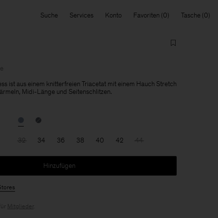
Suche
Services
Konto
Favoriten
Tasche
le
ss ist aus einem knitterfreien Triacetat mit einem Hauch Stretch
närmeln, Midi-Länge und Seitenschlitzen.
32
34
36
38
40
42
44
Hinzufügen
Stores
für
Mitglieder
.