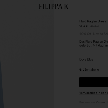
Fluid Raglan Dress
204 €
340 €
40% Off
New to Sa
Das Fluid Raglan Dre
gefertigt. Mit Ragla
Dove Blue
Größentabelle
Verfügbarkeit in den 
Kostenloser Versand 