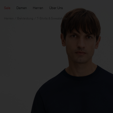
Sale
Damen
Herren
Über Uns
Herren
Bekleidung
T-Shirts & Sweatshirts