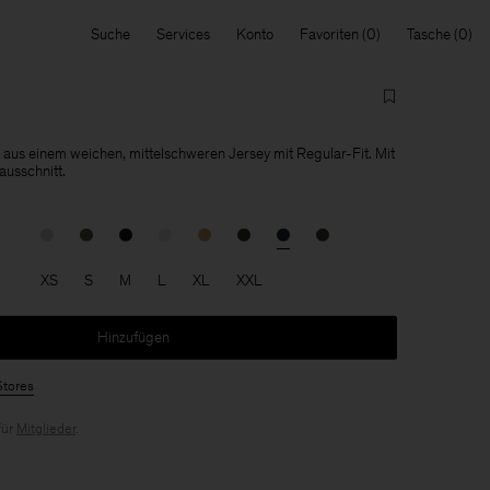
Suche
Services
Konto
Favoriten
Tasche
t aus einem weichen, mittelschweren Jersey mit Regular-Fit. Mit
usschnitt.
XS
S
M
L
XL
XXL
Hinzufügen
Stores
für
Mitglieder
.