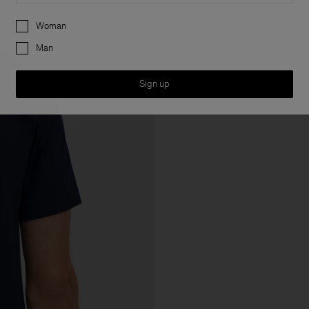
Preferences
Woman
Man
Sign up