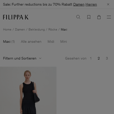
Sale: Further reductions bis zu 70% Rabatt
Damen
Herren
Home
Damen
Bekleidung
Röcke
Maxi
Maxi
(
1
)
Alle ansehen
Midi
Mini
Filtern und Sortieren
Gesehen von
1
2
3