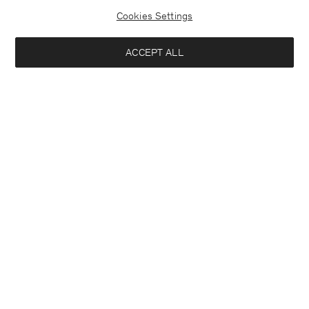
Cookies Settings
ACCEPT ALL
Germany
Deutsch
Kontakt
Anrufen
+4633233304
E-mail
customercare@filippa-k.com
Anmeldung zum Newsletter
Schließ
Standort
Abonniere, um exklusive Vorteile, Neuigkeiten,
Interessiert an:
Stylingtipps und mehr.
Damen