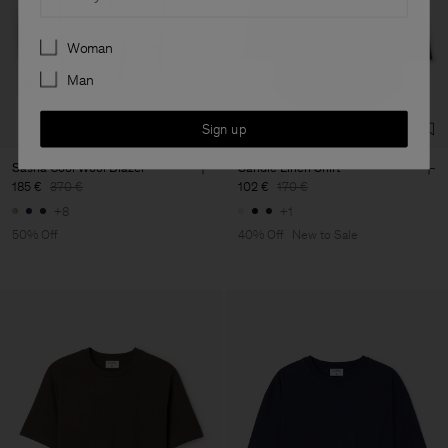
Preferences
Woman
Man
Sign up
Sasha Cool Wool Blazer
Sandie Linen Shirt
185 €
370 €
102 €
170 €
+8
+1
50% Off
40% Off
New to Sale