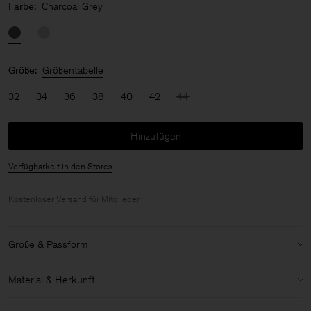
Farbe:
Charcoal Grey
Größe:
Größentabelle
32
34
36
38
40
42
44
Hinzufügen
Verfügbarkeit in den Stores
Kostenloser Versand für
Mitglieder
.
Größe & Passform
Details zu Größe & Passform:
Material & Herkunft
Leichter Stoff
Kein Stretch
Material:
100% Cotton (GOTS)