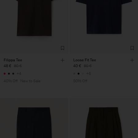
Filippa Tee
Loose Fit Tee
48 €
80 €
40 €
80 €
+4
+6
40% Off
New to Sale
50% Off