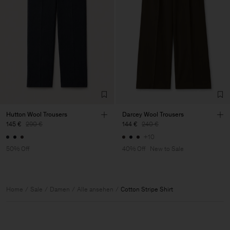
Hutton Wool Trousers
Darcey Wool Trousers
145 €
290 €
144 €
240 €
+10
50% Off
40% Off
New to Sale
Home
Sale
Damen
Alle ansehen
Cotton Stripe Shirt