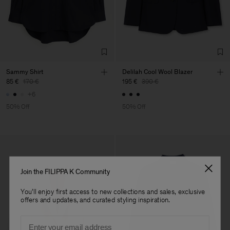
Sammy Shirt
Delilah Cool Wool Blazer
85 €
170 €
195 €
390 €
+6
50% Off
50% Off
Join the FILIPPA K Community
You'll enjoy first access to new collections and sales, exclusive
offers and updates, and curated styling inspiration.
Email