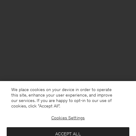
We place cookies on your device in order to operate
this site, enhance your user experience, and improve
our services. If you are happy to opt-in to our use of
cookies, click "Accept All”.
Cookies Settings
Germany
Deutsch
ACCEPT ALL