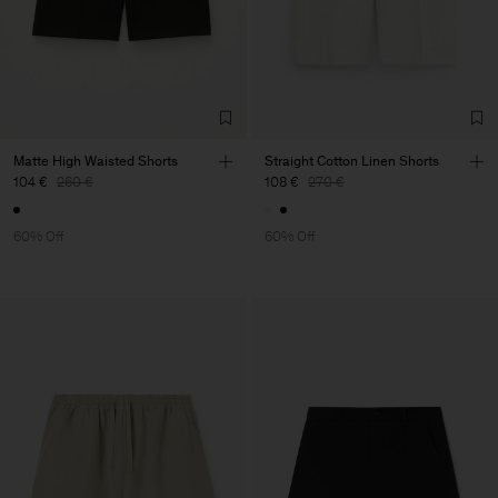
Matte High Waisted Shorts
Straight Cotton Linen Shorts
104 €
260 €
108 €
270 €
60% Off
60% Off