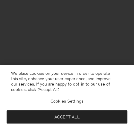
We place cookies on your device in order to operate
this site, enhance your user experience, and improve
our services. If you are happy to opt-in to our use of
cookies, click "Accept All”.
Cookies Settings
Germany
Deutsch
ACCEPT ALL