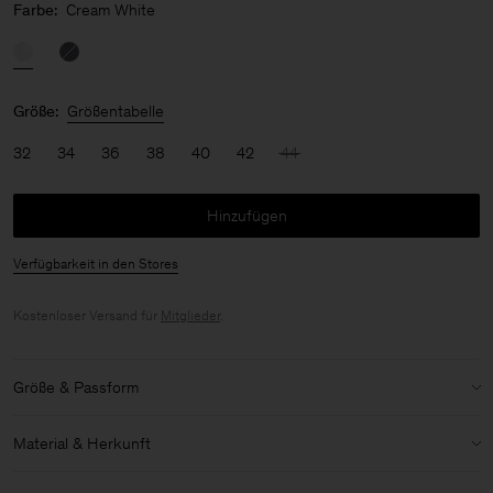
Farbe:
Cream White
Größe:
Größentabelle
32
34
36
38
40
42
44
Hinzufügen
Verfügbarkeit in den Stores
Kostenloser Versand für
Mitglieder
.
Größe & Passform
Modell:
Das Model ist 170 cm / 5'6" groß und trägt Größe 36 / S
Material & Herkunft
Details zu Größe & Passform:
Material:
100% Cotton (Organic)
Normaler Schnitt