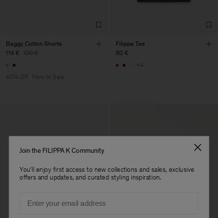
Baggy Cotton Shorts
Filippa Tee
114 €
190 €
60 €
+4
40% Off
New to Sale
Join the FILIPPA K Community
You'll enjoy first access to new collections and sales, exclusive
offers and updates, and curated styling inspiration.
Email