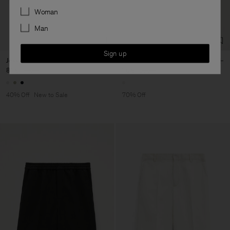
Preferences
Woman
Man
Sign up
Jessa Linen Shorts
Relaxed Pinstripe Shorts
84 €
140 €
78 €
260 €
40% Off
New to Sale
70% Off