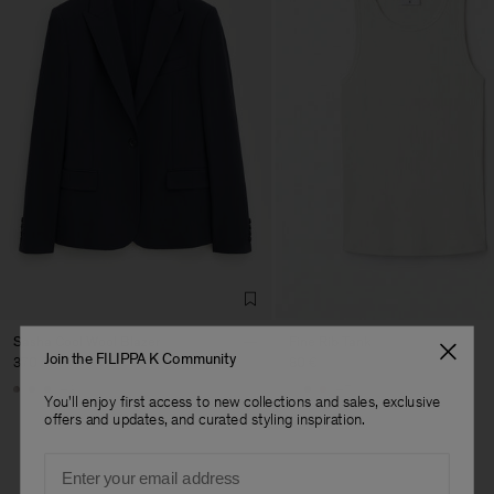
Sasha Cool Wool Blazer
Fine Rib Tank
Join the FILIPPA K Community
370 €
80 €
+8
+7
You'll enjoy first access to new collections and sales, exclusive
offers and updates, and curated styling inspiration.
Herren
Email