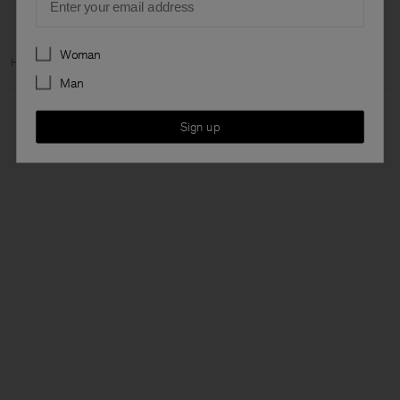
Preferences
Woman
Home
Archive
Damen
Alle anzeigen
Blazer
Man
Sign up