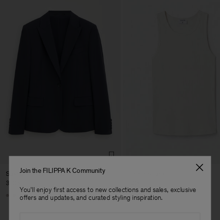
Join the FILIPPA K Community
Sasha Cool Wool Blazer
Fine Rib Tank
370 €
80 €
You'll enjoy first access to new collections and sales, exclusive
Herren
+8
+7
offers and updates, and curated styling inspiration.
Email