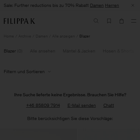
Sale: Further reductions bis zu 70% Rabatt
Damen
Herren
Home
Archive
Damen
Alle anzeigen
Blazer
Blazer
(
0
)
Alle ansehen
Mäntel & Jacken
Hosen & Shorts
Filtern und Sortieren
Ihre Suche lieferte keine Ergebnisse. Brauchen Sie Hilfe?
+46 85809 7914
E-Mail senden
Chatt
Bitte berücksichtigen Sie diese Vorschläge: