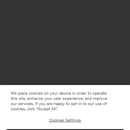
We place cookies on your device in order to operate
this site, enhance your user experience, and improve
our services. If you are happy to opt-in to our use of
cookies, click "Accept All”.
Cookies Settings