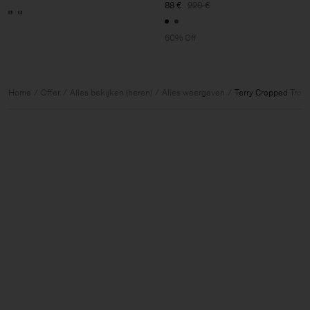
88 €
220 €
60% Off
Home
Offer
Alles bekijken (heren)
Alles weergeven
Terry Cropped Trou