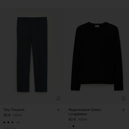
Troy Trousers
Regenerative Cotton
Longsleeve
95 €
190 €
60 €
120 €
+5