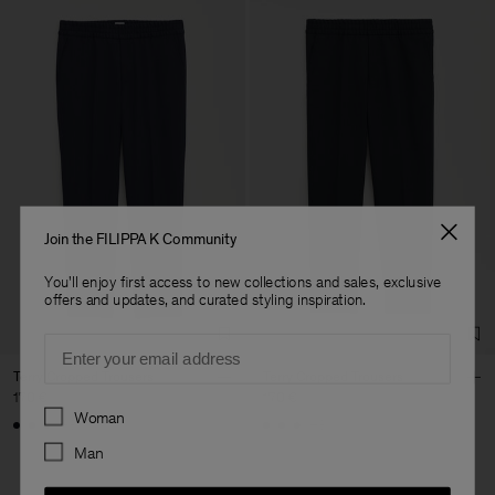
Join the FILIPPA K Community
You'll enjoy first access to new collections and sales, exclusive
offers and updates, and curated styling inspiration.
Email
Terry Cropped Trousers
Terry Cropped Trousers
170 €
170 €
Preferences
Woman
+3
+3
Man