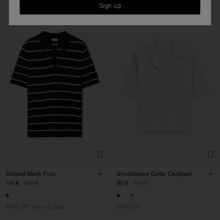
Sign up
Striped Mesh Polo
Shortsleeve Collar Cardigan
114 €
190 €
85 €
170 €
40% Off
New to Sale
50% Off