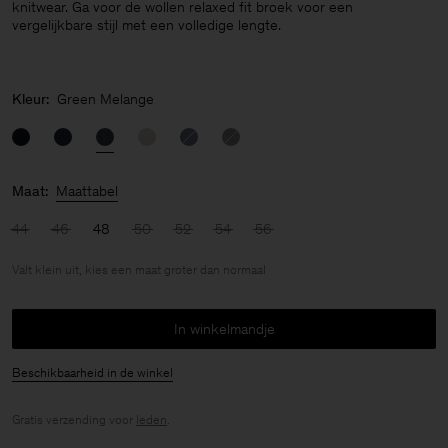
knitwear. Ga voor de wollen relaxed fit broek voor een
vergelijkbare stijl met een volledige lengte.
Kleur:
Green Melange
Maat:
Maattabel
44
46
48
50
52
54
56
Valt klein uit, kies een maat groter dan normaal
In winkelmandje
Beschikbaarheid in de winkel
Gratis verzending voor
leden
.