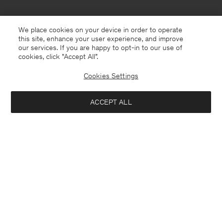
We place cookies on your device in order to operate
this site, enhance your user experience, and improve
our services. If you are happy to opt-in to our use of
cookies, click "Accept All”.
Cookies Settings
Belgium
Nederlands
ACCEPT ALL
Terry Cropped Trousers
85 €
170 €
Contact
Bel ons
+4633233304
In winkelmandje
E-mail
customercare@filippa-k.com
Aanmelden voor de nieuwsbrief