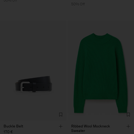
50% Off
50% Off
Buckle Belt
Ribbed Wool Mockneck
Sweater
170 €